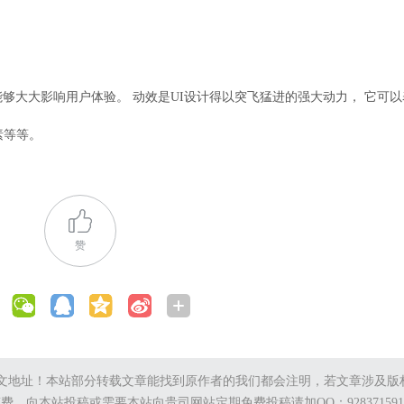
够大大影响用户体验。 动效是UI设计得以突飞猛进的强大动力， 它可
元素等等。
赞
：
文地址！本站部分转载文章能找到原作者的我们都会注明，若文章涉及版
支付稿费。向本站投稿或需要本站向贵司网站定期免费投稿请加QQ：92837159